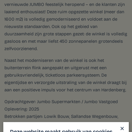
vernieuwde JUMBO feestelijk heropend – en de klanten zijn
laaiend enthousiast! Deze ruim opgezette winkel (meer dan
1600 m2) is volledig gemoderniseerd en voldoet aan de
nieuwste standaarden. Ook op het gebied van
duurzaamheid zijn grote stappen gezet: de winkel is volledig
gasloos en met maar liefst 450 zonnepanelen grotendeels
zelfvoorzienend.
Naast het moderniseren van de winkel is ook het
buitenterrein flink aangepakt en uitgerust met een
gebruiksvriendelijk, ticketloos parkeersysteem. De
eigentijdse en verzorgde uitstraling van de winkel draagt bij
aan een positieve impuls voor het centrum van Hardenberg.
Opdrachtgever: Jumbo Supermarkten / Jumbo Vastgoed
Oplevering: 2025
Betrokken partijen: Lowik Bouw, Sallandse Wegenbouw,
Retail Bouw Management
×
Deze website maakt gebruik van cookies.